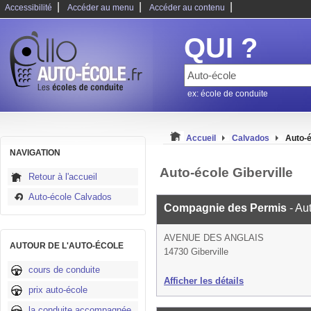
|
|
|
Accessibilité
Accéder au menu
Accéder au contenu
QUI ?
ex: école de conduite
Accueil
Calvados
Auto-é
NAVIGATION
Auto-école Giberville
Retour à l'accueil
Auto-école Calvados
Compagnie des Permis
- Au
AVENUE DES ANGLAIS
AUTOUR DE L'AUTO-ÉCOLE
14730 Giberville
cours de conduite
Afficher les détails
prix auto-école
la conduite accompagnée