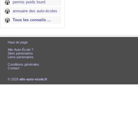
permis poids lourd
annuaire des auto-écoles
Tous les conseils ...
Haut de page
Allo-Auto-École ?
Sites partenaires
Liens partenaires
Conditions générales
Contact
© 2026
allo-auto-ecole.fr