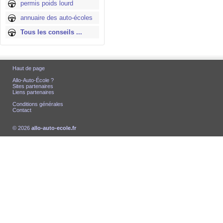
permis poids lourd
annuaire des auto-écoles
Tous les conseils ...
Haut de page
Allo-Auto-École ?
Sites partenaires
Liens partenaires
Conditions générales
Contact
© 2026
allo-auto-ecole.fr