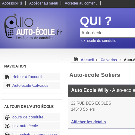
|
|
|
Accessibilité
Accéder au menu
Accéder au contenu
QUI ?
ex: école de conduite
Accueil
Calvados
Auto-é
NAVIGATION
Auto-école Soliers
Retour à l'accueil
Auto-école Calvados
Auto Ecole Willy
- Auto-écol
22 RUE DES ECOLES
AUTOUR DE L'AUTO-ÉCOLE
14540 Soliers
cours de conduite
Afficher les détails
prix auto-école
la conduite accompagnée