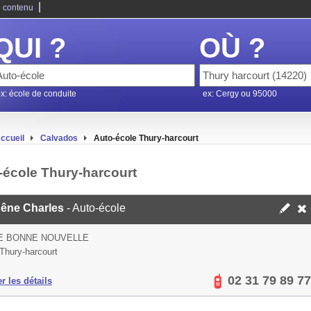
|
 contenu
QUI ?
OÙ ?
x: école de conduite
ex: Cergy ou 95000
ccueil
Calvados
Auto-école Thury-harcourt
-école Thury-harcourt
êne Charles
- Auto-école
E BONNE NOUVELLE
Thury-harcourt
02 31 79 89 77
er les détails