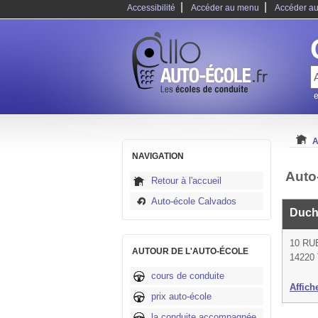
|
|
Accessibilité
Accéder au menu
Accéder au
e
A
NAVIGATION
Auto
Retour à l'accueil
Auto-école Calvados
Duch
10 RU
AUTOUR DE L'AUTO-ÉCOLE
14220 
cours de conduite
Affich
prix auto-école
la conduite accompagnée