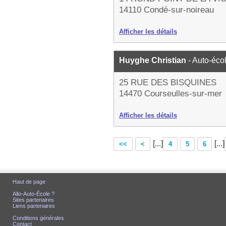
14110 Condé-sur-noireau
Afficher les détails
Huyghe Christian
- Auto-éco
25 RUE DES BISQUINES
14470 Courseulles-sur-mer
Afficher les détails
[...]
[...]
<<
<
4
5
6
Haut de page
Allo-Auto-École ?
Sites partenaires
Liens partenaires
Conditions générales
Contact