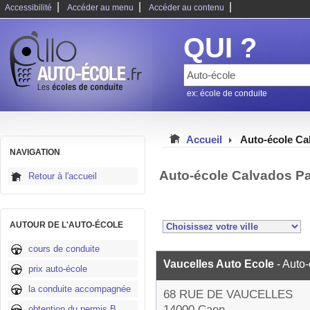
|
|
|
Accessibilité
Accéder au menu
Accéder au contenu
QUI ?
ex: école de conduite
Accueil
Auto-école Ca
NAVIGATION
Auto-école Calvados P
Retour à l'accueil
AUTOUR DE L'AUTO-ÉCOLE
cours de conduite
Vaucelles Auto Ecole
- Auto
prix auto-école
la conduite accompagnée
68 RUE DE VAUCELLES
14000 Caen
obtention du permis B