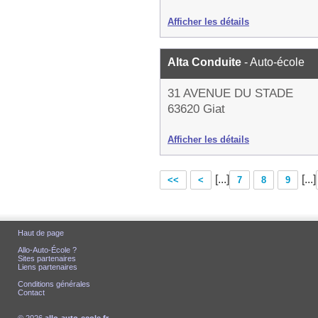
Afficher les détails
Alta Conduite
- Auto-école
31 AVENUE DU STADE
63620 Giat
Afficher les détails
[...]
[...]
<<
<
7
8
9
Haut de page
Allo-Auto-École ?
Sites partenaires
Liens partenaires
Conditions générales
Contact