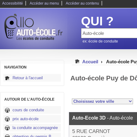
|
|
|
Accessibilité
Accéder au menu
Accéder au contenu
QUI ?
ex: école de conduite
Accueil
Auto-école P
NAVIGATION
Auto-école Puy de D
Retour à l'accueil
AUTOUR DE L'AUTO-ÉCOLE
cours de conduite
Auto-Ecole 3D
- Auto-école
prix auto-école
la conduite accompagnée
5 RUE CARNOT
obtention du permis B