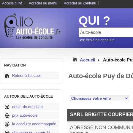
|
|
|
Accessibilité
Accéder au menu
Accéder au contenu
QUI ?
ex: école de conduite
Accueil
Auto-école P
NAVIGATION
Auto-école Puy de D
Retour à l'accueil
AUTOUR DE L'AUTO-ÉCOLE
cours de conduite
SARL BRIGITTE COURPIE
prix auto-école
la conduite accompagnée
ADRESSE NON COMMUNI
obtention du permis B