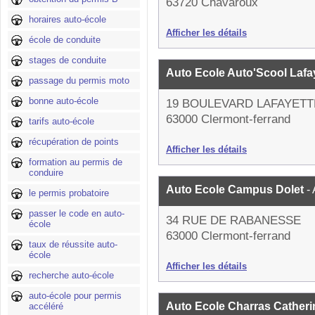
63720 Chavaroux
horaires auto-école
Afficher les détails
école de conduite
stages de conduite
Auto Ecole Auto'Scool Lafa
passage du permis moto
bonne auto-école
19 BOULEVARD LAFAYETT
63000 Clermont-ferrand
tarifs auto-école
récupération de points
Afficher les détails
formation au permis de
conduire
Auto Ecole Campus Dolet
-
le permis probatoire
passer le code en auto-
34 RUE DE RABANESSE
école
63000 Clermont-ferrand
taux de réussite auto-
école
Afficher les détails
recherche auto-école
auto-école pour permis
Auto Ecole Charras Cather
accéléré