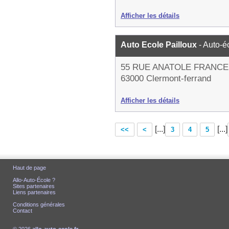
Afficher les détails
Auto Ecole Pailloux
- Auto-é
55 RUE ANATOLE FRANCE
63000 Clermont-ferrand
Afficher les détails
[...]
[...]
<<
<
3
4
5
Haut de page
Allo-Auto-École ?
Sites partenaires
Liens partenaires
Conditions générales
Contact