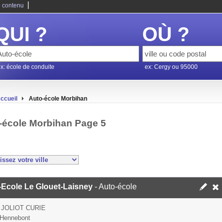
|
 contenu
QUI ?
OÙ ?
x: école de conduite
ex: Cergy ou 95000
ccueil
Auto-école Morbihan
-école Morbihan Page 5
-Ecole Le Glouet-Laisney
- Auto-école
 JOLIOT CURIE
 Hennebont