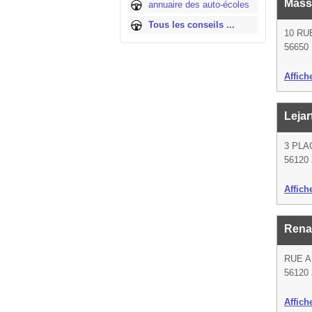
Mass
annuaire des auto-écoles
Tous les conseils ...
10 RU
56650 
Affich
Leja
3 PLA
56120 
Affich
Rena
RUE 
56120 
Affich