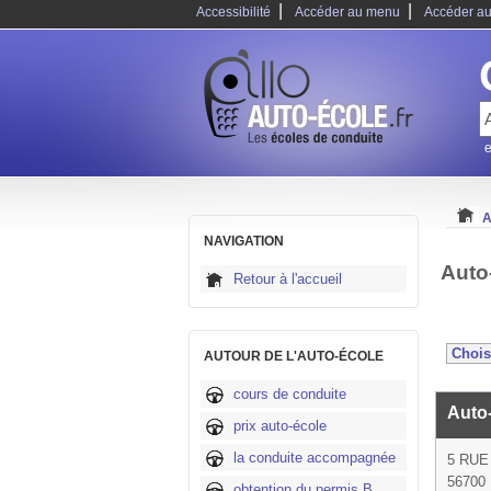
|
|
Accessibilité
Accéder au menu
Accéder au
e
A
NAVIGATION
Auto
Retour à l'accueil
AUTOUR DE L'AUTO-ÉCOLE
cours de conduite
Auto
prix auto-école
la conduite accompagnée
5 RUE
56700
obtention du permis B