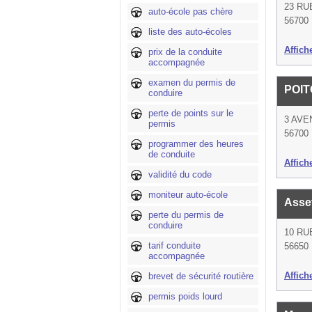
23 RU
auto-école pas chère
56700
liste des auto-écoles
Affich
prix de la conduite
accompagnée
examen du permis de
POI
conduire
perte de points sur le
3 AVE
permis
56700
programmer des heures
de conduite
Affich
validité du code
moniteur auto-école
Asse
perte du permis de
conduire
10 RU
tarif conduite
56650 
accompagnée
Affich
brevet de sécurité routière
permis poids lourd