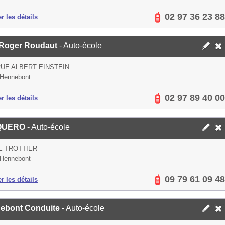
02 97 36 23 88
er les détails
Roger Roudaut
- Auto-école
RUE ALBERT EINSTEIN
 Hennebont
02 97 89 40 00
er les détails
QUERO
- Auto-école
E TROTTIER
 Hennebont
09 79 61 09 48
er les détails
ebont Conduite
- Auto-école