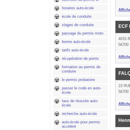
horaires auto-école
Affich
école de conduite
stages de conduite
ECF 
passage du permis moto
4015 
bonne auto-école
56700
tarifs auto-école
Affich
récupération de points
formation au permis de
conduire
FAL
le permis probatoire
23 RU
passer le code en auto-
56700
école
taux de réussite auto-
Affich
école
recherche auto-école
Henn
auto-école pour permis
accéléré