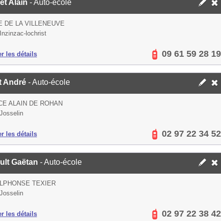
et Alain
- Auto-école
E DE LA VILLENEUVE
Inzinzac-lochrist
09 61 59 28 19
er les détails
rt André
- Auto-école
CE ALAIN DE ROHAN
Josselin
02 97 22 34 52
er les détails
ult Gaëtan
- Auto-école
ALPHONSE TEXIER
Josselin
02 97 22 38 42
er les détails