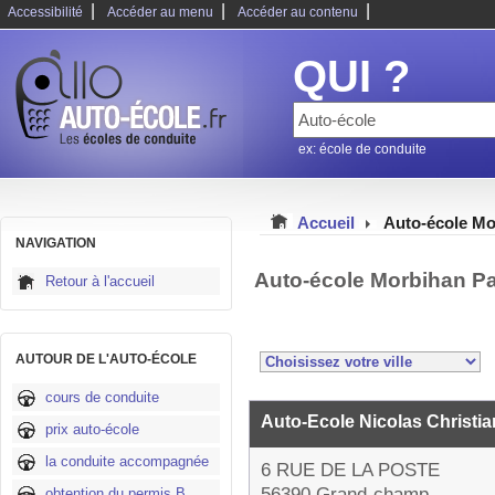
|
|
|
Accessibilité
Accéder au menu
Accéder au contenu
QUI ?
ex: école de conduite
Accueil
Auto-école Mo
NAVIGATION
Auto-école Morbihan P
Retour à l'accueil
AUTOUR DE L'AUTO-ÉCOLE
cours de conduite
Auto-Ecole Nicolas Christi
prix auto-école
la conduite accompagnée
6 RUE DE LA POSTE
56390 Grand-champ
obtention du permis B