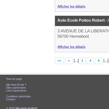
Afficher les détails
Auto Ecole Poitou Robert
-
3 AVENUE DE LA LIBERAT
56700 Hennebont
Afficher les détails
[...]
[...]
<<
<
3
4
5
Haut de page
Allo-Auto-École ?
Sites partenaires
Liens partenaires
Conditions générales
Contact
© 2026
allo-auto-ecole.fr