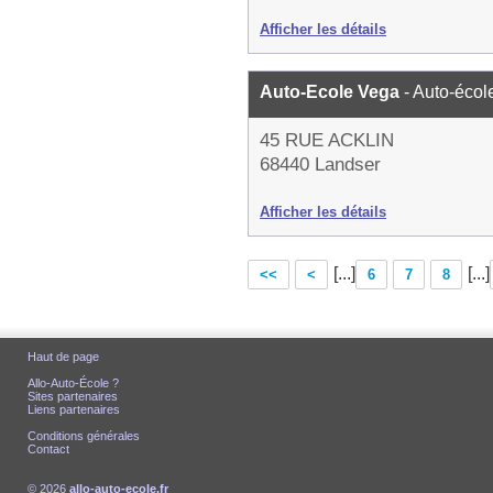
Afficher les détails
Auto-Ecole Vega
- Auto-écol
45 RUE ACKLIN
68440 Landser
Afficher les détails
[...]
[...]
<<
<
6
7
8
Haut de page
Allo-Auto-École ?
Sites partenaires
Liens partenaires
Conditions générales
Contact
© 2026
allo-auto-ecole.fr