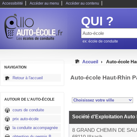
|
|
|
Accessibilité
Accéder au menu
Accéder au contenu
QUI ?
ex: école de conduite
Accueil
Auto-école Ha
NAVIGATION
Auto-école Haut-Rhin P
Retour à l'accueil
AUTOUR DE L'AUTO-ÉCOLE
cours de conduite
Société d'Exploitation Auto
prix auto-école
la conduite accompagnée
8 GRAND CHEMIN DE SA
68110 Illzach
obtention du permis B