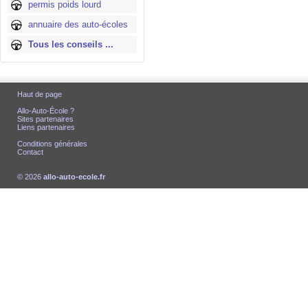
permis poids lourd
annuaire des auto-écoles
Tous les conseils ...
Haut de page
Allo-Auto-École ?
Sites partenaires
Liens partenaires
Conditions générales
Contact
© 2026
allo-auto-ecole.fr