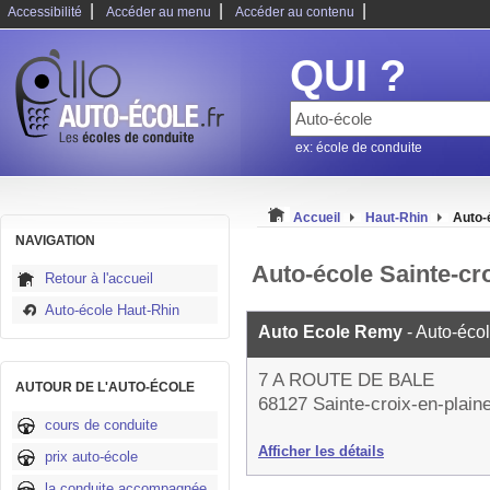
|
|
|
Accessibilité
Accéder au menu
Accéder au contenu
QUI ?
ex: école de conduite
Accueil
Haut-Rhin
Auto-
NAVIGATION
Auto-école Sainte-cro
Retour à l'accueil
Auto-école Haut-Rhin
Auto Ecole Remy
- Auto-éco
7 A ROUTE DE BALE
AUTOUR DE L'AUTO-ÉCOLE
68127 Sainte-croix-en-plain
cours de conduite
Afficher les détails
prix auto-école
la conduite accompagnée