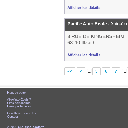
Afficher les détails
Pacific Auto Ecole
- Auto-éc
8 RUE DE KINGERSHEIM
68110 Illzach
Afficher les détails
[...]
[...]
<<
<
5
6
7
Haut de page
Allo-Auto-École ?
Sites partenaires
Liens partenaires
Conditions générales
Contact
© 2026
allo-auto-ecole.fr