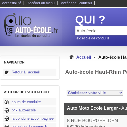
|
|
|
Accessibilité
Accéder au menu
Accéder au contenu
QUI ?
ex: école de conduite
Accueil
Auto-école Ha
NAVIGATION
Auto-école Haut-Rhin P
Retour à l'accueil
AUTOUR DE L'AUTO-ÉCOLE
cours de conduite
Auto Moto Ecole Larger
- A
prix auto-école
la conduite accompagnée
8 RUE BOURGFELDEN
68220 Hégenheim
obtention du permis B