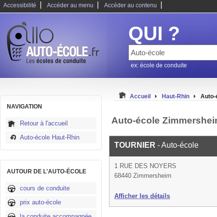
|
|
|
Accessibilité
Accéder au menu
Accéder au contenu
QUI ?
ex: école de conduite
Accueil
Haut-Rhin
Auto-
NAVIGATION
Auto-école Zimmershe
Retour à l'accueil
Auto-école Haut-Rhin
TOURNIER
- Auto-école
1 RUE DES NOYERS
AUTOUR DE L'AUTO-ÉCOLE
68440 Zimmersheim
cours de conduite
Afficher les détails
prix auto-école
la conduite accompagnée