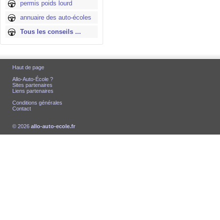
permis poids lourd
annuaire des auto-écoles
Tous les conseils ...
Haut de page
Allo-Auto-École ?
Sites partenaires
Liens partenaires
Conditions générales
Contact
© 2026
allo-auto-ecole.fr