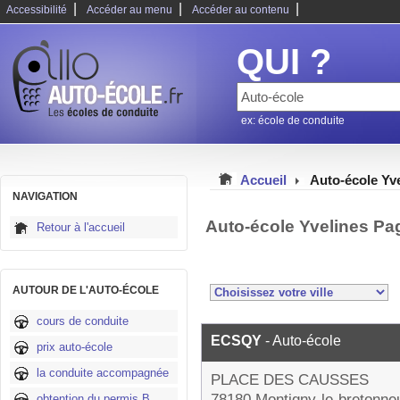
|
|
|
Accessibilité
Accéder au menu
Accéder au contenu
QUI ?
ex: école de conduite
Accueil
Auto-école Yv
NAVIGATION
Auto-école Yvelines Pa
Retour à l'accueil
AUTOUR DE L'AUTO-ÉCOLE
cours de conduite
ECSQY
- Auto-école
prix auto-école
la conduite accompagnée
PLACE DES CAUSSES
78180 Montigny-le-bretonne
obtention du permis B