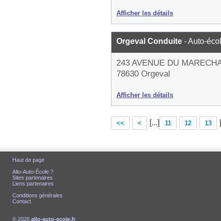
Afficher les détails
Orgeval Conduite
- Auto-éco
243 AVENUE DU MARECH
78630 Orgeval
Afficher les détails
[...]
<<
<
11
12
13
Haut de page
Allo-Auto-École ?
Sites partenaires
Liens partenaires
Conditions générales
Contact
© 2026
allo-auto-ecole.fr