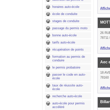
horaires auto-école
Affich
école de conduite
stages de conduite
MOT
passage du permis moto
26 RU
bonne auto-école
78711 
tarifs auto-école
Affich
récupération de points
formation au permis de
conduire
Aec 
le permis probatoire
18 AV
passer le code en auto-
78160 
école
taux de réussite auto-
Affich
école
recherche auto-école
Bill
auto-école pour permis
accéléré