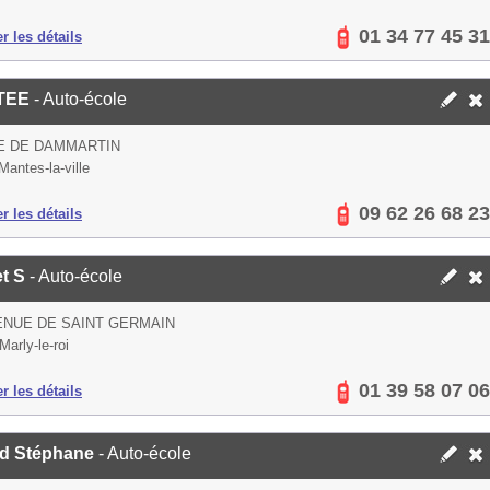
01 34 77 45 31
er les détails
TEE
- Auto-école
E DE DAMMARTIN
Mantes-la-ville
09 62 26 68 23
er les détails
et S
- Auto-école
ENUE DE SAINT GERMAIN
Marly-le-roi
01 39 58 07 06
er les détails
ard Stéphane
- Auto-école