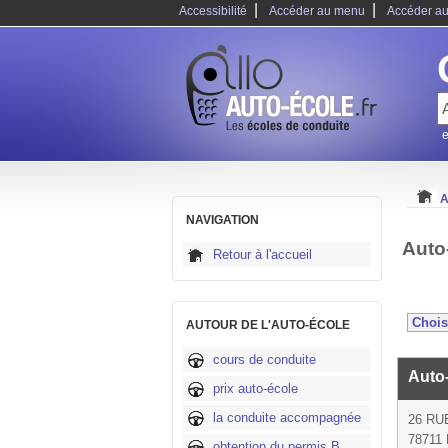
|
|
Accessibilité
Accéder au menu
Accéder au
e
A
NAVIGATION
Auto
Retour à l'accueil
AUTOUR DE L'AUTO-ÉCOLE
cours de conduite
Auto
prix auto-école
la conduite accompagnée
26 RU
78711 
obtention du permis B