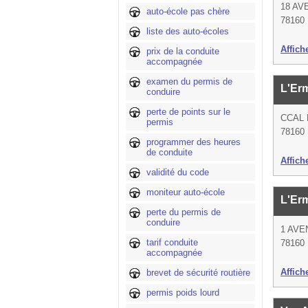
18 AV
auto-école pas chère
78160 
liste des auto-écoles
Affich
prix de la conduite
accompagnée
examen du permis de
L'Er
conduire
perte de points sur le
CCAL
permis
78160 
programmer des heures
de conduite
Affich
validité du code
moniteur auto-école
L'Er
perte du permis de
conduire
1 AVE
tarif conduite
78160 
accompagnée
Affich
brevet de sécurité routière
permis poids lourd