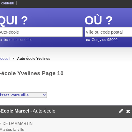
|
 contenu
QUI ?
OÙ ?
x: école de conduite
ex: Cergy ou 95000
ccueil
Auto-école Yvelines
-école Yvelines Page 10
-Ecole Marcel
- Auto-école
E DE DAMMARTIN
Mantes-la-ville