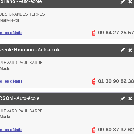
Adriano
- Auto-école
 DES GRANDES TERRES
Marly-le-roi
09 64 27 25 57
er les détails
-école Hourson
- Auto-école
ULEVARD PAUL BARRE
 Maule
01 30 90 82 38
er les détails
RSON
- Auto-école
ULEVARD PAUL BARRE
 Maule
09 60 37 37 62
er les détails