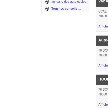
Vaz 
annuaire des auto-écoles
Tous les conseils ...
CCAL
78160 
Affich
Auto
76 BO
78580
Affich
HOU
76 BO
78580
Affich