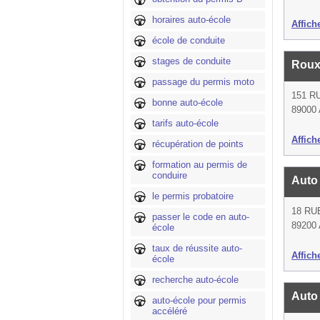
horaires auto-école
Affich
école de conduite
stages de conduite
Roux
passage du permis moto
151 R
bonne auto-école
89000 
tarifs auto-école
Affich
récupération de points
formation au permis de
conduire
Auto
le permis probatoire
18 RU
passer le code en auto-
89200 
école
taux de réussite auto-
Affich
école
recherche auto-école
Auto
auto-école pour permis
accéléré