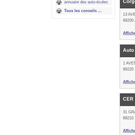
Corg
annuaire des auto-écoles
Tous les conseils ...
13 AV
89200 
Affich
Auto
1 AVE
89220 
Affich
CER 
31 GR
89210 
Affich