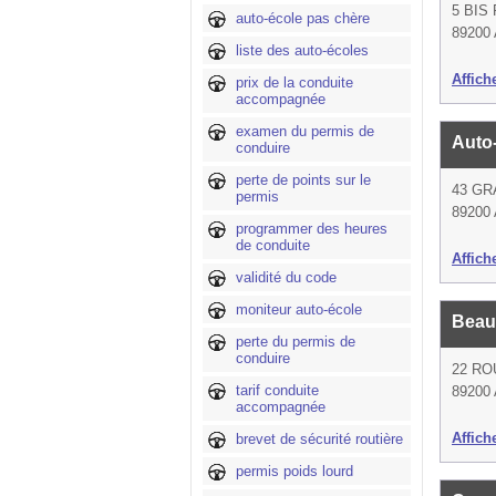
5 BIS
auto-école pas chère
89200 
liste des auto-écoles
Affich
prix de la conduite
accompagnée
examen du permis de
Auto
conduire
perte de points sur le
43 GR
permis
89200 
programmer des heures
de conduite
Affich
validité du code
moniteur auto-école
Beau
perte du permis de
conduire
22 RO
tarif conduite
89200 
accompagnée
Affich
brevet de sécurité routière
permis poids lourd