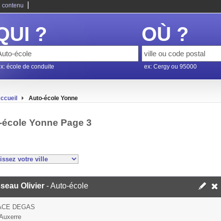
|
 contenu
QUI ?
OÙ ?
x: école de conduite
ex: Cergy ou 95000
ccueil
Auto-école Yonne
-école Yonne Page 3
seau Olivier
- Auto-école
ACE DEGAS
Auxerre