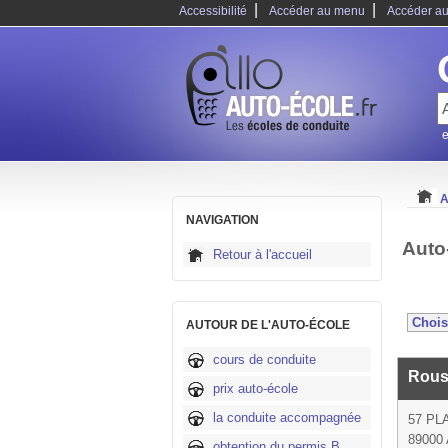
|
|
Accessibilité
Accéder au menu
Accéder au
e
A
NAVIGATION
Auto
Retour à l'accueil
AUTOUR DE L'AUTO-ÉCOLE
cours de conduite
Rous
prix auto-école
la conduite accompagnée
57 PL
89000 
obtention du permis B