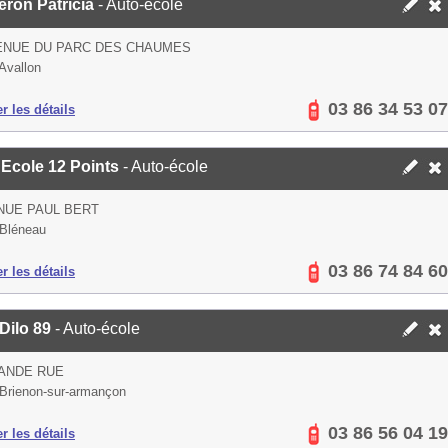
eron Patricia
- Auto-école
ENUE DU PARC DES CHAUMES
Avallon
03 86 34 53 07
er les détails
 Ecole 12 Points
- Auto-école
NUE PAUL BERT
Bléneau
03 86 74 84 60
er les détails
Dilo 89
- Auto-école
ANDE RUE
Brienon-sur-armançon
03 86 56 04 19
er les détails