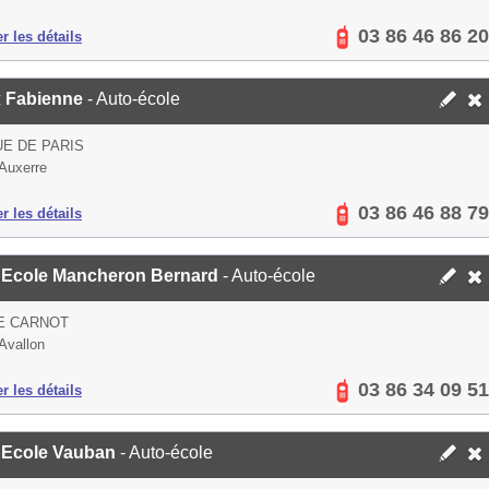
03 86 46 86 20
er les détails
 Fabienne
- Auto-école
UE DE PARIS
Auxerre
03 86 46 88 79
er les détails
 Ecole Mancheron Bernard
- Auto-école
E CARNOT
Avallon
03 86 34 09 51
er les détails
 Ecole Vauban
- Auto-école