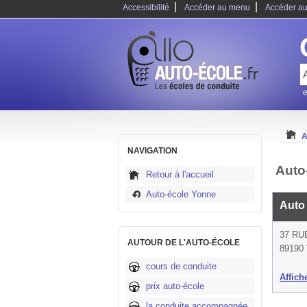
|
|
Accessibilité
Accéder au menu
Accéder au
e
A
NAVIGATION
Auto
Retour à l'accueil
Auto-école Yonne
Auto
37 RU
AUTOUR DE L'AUTO-ÉCOLE
89190 
cours de conduite
Affich
prix auto-école
la conduite accompagnée