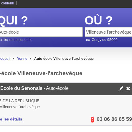
|
 contenu
QUI ?
OÙ ?
x: école de conduite
ex: Cergy ou 95000
ccueil
Yonne
Auto-école Villeneuve-l'archevêque
-école Villeneuve-l'archevêque
 Ecole du Sénonais
- Auto-école
E DE LA REPUBLIQUE
Villeneuve-l'archevêque
03 86 86 85 59
er les détails