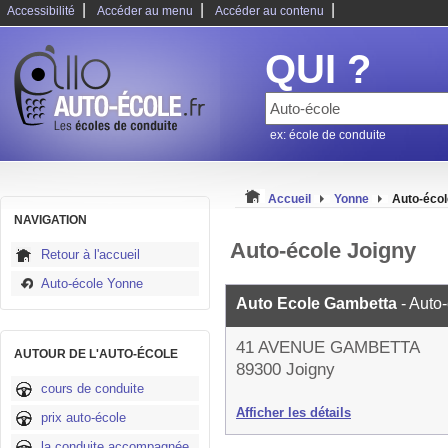
|
|
|
Accessibilité
Accéder au menu
Accéder au contenu
QUI ?
ex: école de conduite
Accueil
Yonne
Auto-écol
NAVIGATION
Auto-école Joigny
Retour à l'accueil
Auto-école Yonne
Auto Ecole Gambetta
- Auto
41 AVENUE GAMBETTA
AUTOUR DE L'AUTO-ÉCOLE
89300 Joigny
cours de conduite
Afficher les détails
prix auto-école
la conduite accompagnée