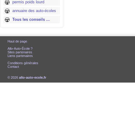
permis poids lourd
annuaire des auto-écoles
Tous les conseils ...
Haut de page
Allo-Auto-École ?
Sites partenaires
Liens partenaires
Conditions générales
Contact
© 2026
allo-auto-ecole.fr