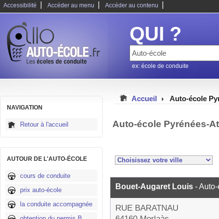
|
|
|
Accessibilité
Accéder au menu
Accéder au contenu
QUI ?
ex: école de conduite
Accueil
Auto-école Py
NAVIGATION
Auto-école Pyrénées-At
Retour à l'accueil
AUTOUR DE L'AUTO-ÉCOLE
cours de conduite
Bouet-Augaret Louis
- Auto
prix auto-école
la conduite accompagnée
RUE BARATNAU
64160 Morlaàs
obtention du permis B