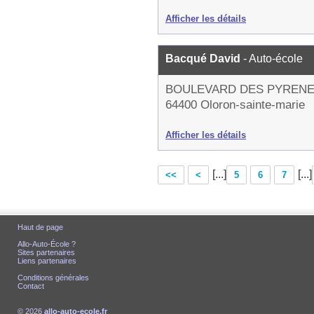
Afficher les détails
Bacqué David
- Auto-école
BOULEVARD DES PYREN
64400 Oloron-sainte-marie
Afficher les détails
[...]
[...]
<<
<
5
6
7
Haut de page
Allo-Auto-École ?
Sites partenaires
Liens partenaires
Conditions générales
Contact
© 2026
allo-auto-ecole.fr