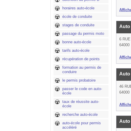
horaires auto-école
Affich
école de conduite
stages de conduite
Auto
passage du permis moto
6 RUE
bonne auto-école
64000
tarifs auto-école
Affich
récupération de points
formation au permis de
conduire
Auto 
le permis probatoire
46 RU
passer le code en auto-
64000
école
taux de réussite auto-
Affich
école
recherche auto-école
Auto
auto-école pour permis
accéléré