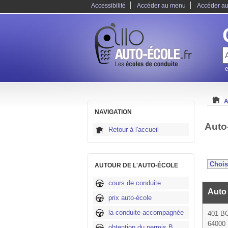
|
|
Accessibilité
Accéder au menu
Accéder au
e
A
NAVIGATION
Auto
Retour à l'accueil
AUTOUR DE L'AUTO-ÉCOLE
cours de conduite
Auto 
prix auto-école
la conduite accompagnée
401 B
64000
obtention du permis B