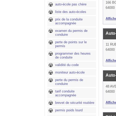
166 B
auto-école pas chère
64000
liste des auto-écoles
Affich
prix de la conduite
accompagnée
examen du permis de
Auto
conduire
perte de points sur le
11 RU
permis
64000
programmer des heures
de conduite
Affich
validité du code
moniteur auto-école
Auto
perte du permis de
conduire
48 A
tarif conduite
64000
accompagnée
Affich
brevet de sécurité routière
permis poids lourd