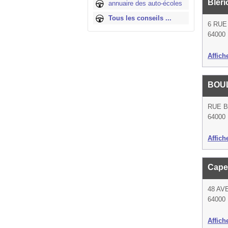
Bléri
annuaire des auto-écoles
Tous les conseils ...
6 RUE
64000
Affich
BOU
RUE 
64000
Affich
Cape
48 A
64000
Affich