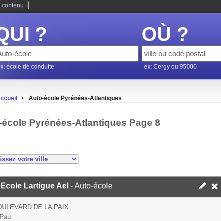
|
 contenu
QUI ?
OÙ ?
x: école de conduite
ex: Cergy ou 95000
ccueil
Auto-école Pyrénées-Atlantiques
-école Pyrénées-Atlantiques Page 8
Ecole Lartigue Ael
- Auto-école
OULEVARD DE LA PAIX
 Pau