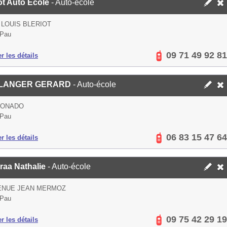
ot Auto Ecole
- Auto-école
 LOUIS BLERIOT
 Pau
09 71 49 92 81
er les détails
LANGER GERARD
- Auto-école
BONADO
 Pau
06 83 15 47 64
er les détails
raa Nathalie
- Auto-école
VENUE JEAN MERMOZ
 Pau
09 75 42 29 19
er les détails