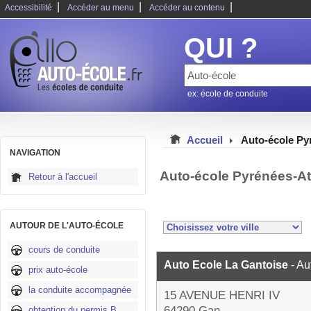
|
|
|
Accessibilité
Accéder au menu
Accéder au contenu
QUI ?
ex: école de conduite
Accueil
Auto-école Py
NAVIGATION
Auto-école Pyrénées-At
Retour à l'accueil
AUTOUR DE L'AUTO-ÉCOLE
cours de conduite
Auto Ecole La Gantoise
- Au
prix auto-école
la conduite accompagnée
15 AVENUE HENRI IV
64290 Gan
obtention du permis B