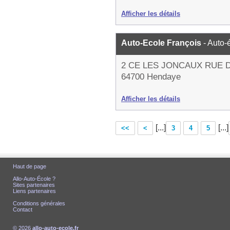
Afficher les détails
Auto-Ecole François
- Auto-
2 CE LES JONCAUX RUE 
64700 Hendaye
Afficher les détails
[...]
[...]
<<
<
3
4
5
Haut de page
Allo-Auto-École ?
Sites partenaires
Liens partenaires
Conditions générales
Contact
© 2026
allo-auto-ecole.fr