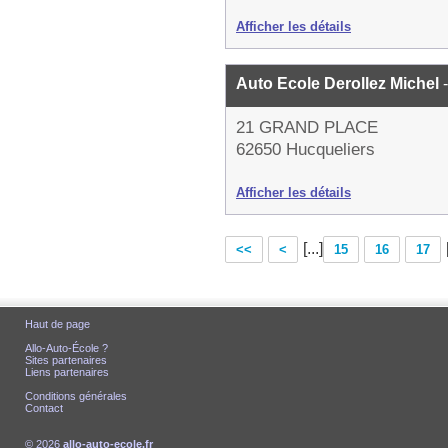
Afficher les détails
Auto Ecole Derollez Michel
21 GRAND PLACE
62650 Hucqueliers
Afficher les détails
[...]
<<
<
15
16
17
Haut de page
Allo-Auto-École ?
Sites partenaires
Liens partenaires
Conditions générales
Contact
© 2026
allo-auto-ecole.fr