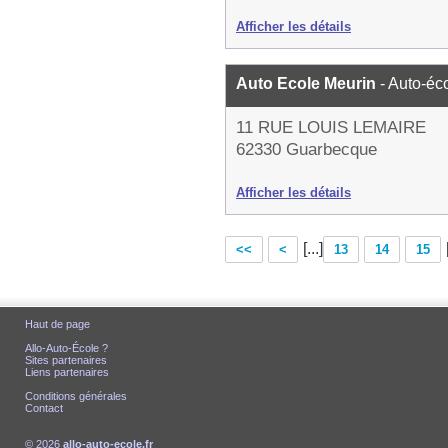
Afficher les détails
Auto Ecole Meurin
- Auto-éc
11 RUE LOUIS LEMAIRE
62330 Guarbecque
Afficher les détails
[...]
<<
<
13
14
15
Haut de page
Allo-Auto-École ?
Sites partenaires
Liens partenaires
Conditions générales
Contact
© 2026
allo-auto-ecole.fr