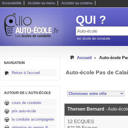
|
|
|
Accessibilité
Accéder au menu
Accéder au contenu
QUI ?
ex: école de conduite
Accueil
Auto-école Pa
NAVIGATION
Auto-école Pas de Cala
Retour à l'accueil
AUTOUR DE L'AUTO-ÉCOLE
cours de conduite
Thersen Bernard
- Auto-écol
prix auto-école
la conduite accompagnée
12 ECQUES
62129 Ecques
obtention du permis B