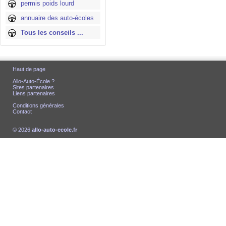
permis poids lourd
annuaire des auto-écoles
Tous les conseils ...
Haut de page
Allo-Auto-École ?
Sites partenaires
Liens partenaires
Conditions générales
Contact
© 2026
allo-auto-ecole.fr