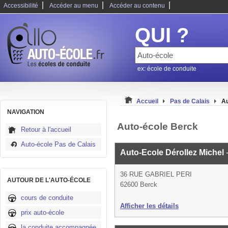
|
|
|
Accessibilité
Accéder au menu
Accéder au contenu
QUI ?
ex: école de conduite
Accueil
Pas de Calais
Au
NAVIGATION
Auto-école Berck
Retour à l'accueil
Auto-école Pas de Calais
Auto-Ecole Dérollez Michel
36 RUE GABRIEL PERI
AUTOUR DE L'AUTO-ÉCOLE
62600 Berck
cours de conduite
Afficher les détails
prix auto-école
la conduite accompagnée