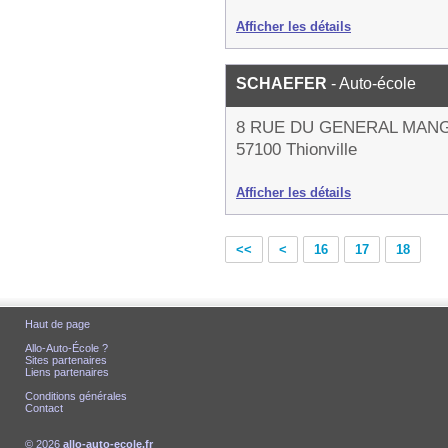
Afficher les détails
SCHAEFER
- Auto-école
8 RUE DU GENERAL MAN
57100 Thionville
Afficher les détails
<<
<
16
17
18
Haut de page
Allo-Auto-École ?
Sites partenaires
Liens partenaires
Conditions générales
Contact
© 2026
allo-auto-ecole.fr