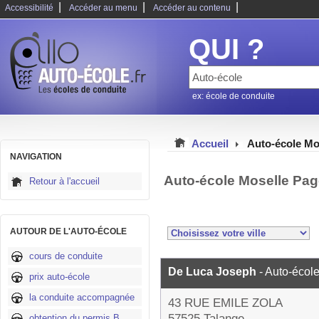
|
|
|
Accessibilité
Accéder au menu
Accéder au contenu
QUI ?
ex: école de conduite
Accueil
Auto-école Mo
NAVIGATION
Auto-école Moselle Pag
Retour à l'accueil
AUTOUR DE L'AUTO-ÉCOLE
cours de conduite
De Luca Joseph
- Auto-écol
prix auto-école
la conduite accompagnée
43 RUE EMILE ZOLA
57525 Talange
obtention du permis B