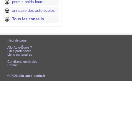
permis poids lourd
annuaire des auto-écoles
Tous les conseils ...
Haut de page
Allo-Auto-École ?
Sites partenaires
Liens partenaires
Conditions générales
Contact
© 2026
allo-auto-ecole.fr