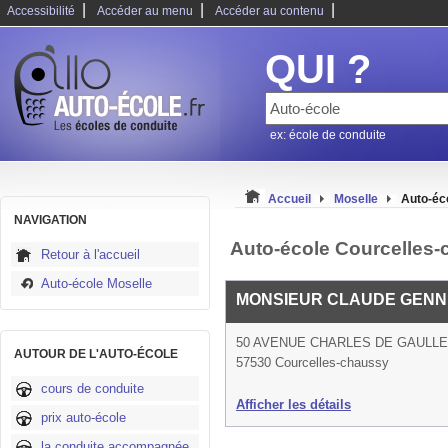
|
|
|
Accessibilité
Accéder au menu
Accéder au contenu
QUI ?
ex: école de conduite
Accueil
Moselle
Auto-éc
NAVIGATION
Auto-école Courcelles
Retour à l'accueil
Auto-école Moselle
MONSIEUR CLAUDE GENN
50 AVENUE CHARLES DE GAULLE
AUTOUR DE L'AUTO-ÉCOLE
57530 Courcelles-chaussy
cours de conduite
Afficher les détails
prix auto-école
la conduite accompagnée