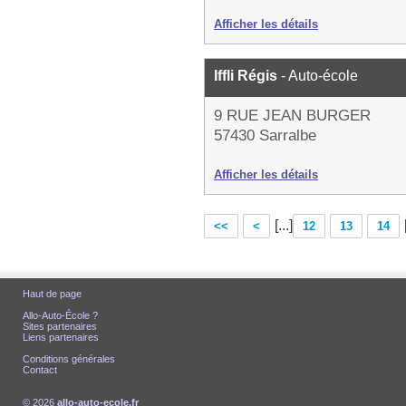
Afficher les détails
Iffli Régis
- Auto-école
9 RUE JEAN BURGER
57430 Sarralbe
Afficher les détails
[...]
<<
<
12
13
14
Haut de page
Allo-Auto-École ?
Sites partenaires
Liens partenaires
Conditions générales
Contact
© 2026
allo-auto-ecole.fr