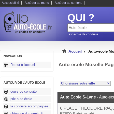
|
|
|
Accessibilité
Accéder au menu
Accéder au contenu
QUI ?
ex: école de conduite
Accueil
Auto-école Mo
NAVIGATION
Auto-école Moselle Pag
Retour à l'accueil
AUTOUR DE L'AUTO-ÉCOLE
cours de conduite
Auto Ecole S-Lyne
- Auto-éc
prix auto-école
la conduite accompagnée
6 PLACE THEODORE PAQ
57500 Saint-avold
obtention du permis B