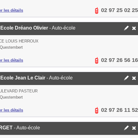
02 97 25 02 25
er les détails
Ecole Dréano Olivier
- Auto-école
CE LOUIS HERROUX
 Questembert
02 97 26 56 16
er les détails
Ecole Jean Le Clair
- Auto-école
OULEVARD PASTEUR
 Questembert
02 97 26 11 52
er les détails
RGET
- Auto-école