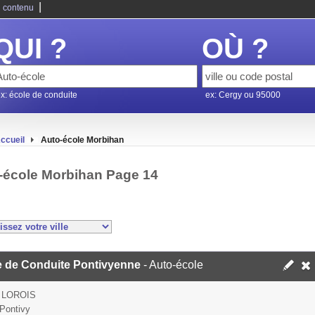
|
 contenu
QUI ?
OÙ ?
x: école de conduite
ex: Cergy ou 95000
ccueil
Auto-école Morbihan
-école Morbihan Page 14
e de Conduite Pontivyenne
- Auto-école
 LOROIS
Pontivy