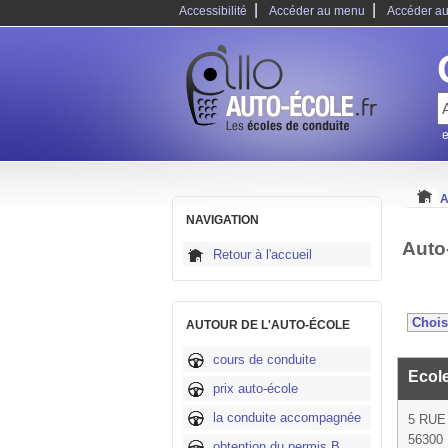
|
|
Accessibilité
Accéder au menu
Accéder au
e
A
NAVIGATION
Auto
Retour à l'accueil
AUTOUR DE L'AUTO-ÉCOLE
cours de conduite
Ecol
prix auto-école
la conduite accompagnée
5 RUE
56300 
obtention du permis B