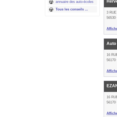
Herv
annuaire des auto-écoles
Tous les conseils ...
3 RUE
56530
Affich
Auto
16 RU
56170 
Affich
EZA
16 RU
56170 
Affich