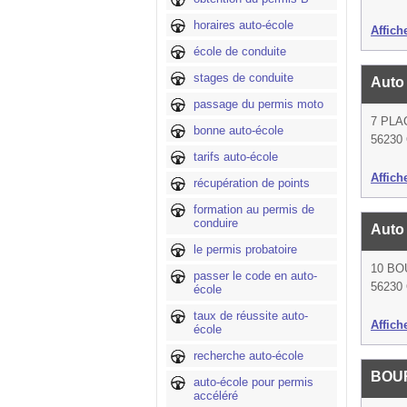
horaires auto-école
Affich
école de conduite
stages de conduite
Auto 
passage du permis moto
7 PLA
bonne auto-école
56230
tarifs auto-école
Affich
récupération de points
formation au permis de
conduire
Auto 
le permis probatoire
10 B
passer le code en auto-
56230
école
taux de réussite auto-
Affich
école
recherche auto-école
BOU
auto-école pour permis
accéléré