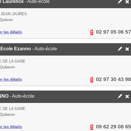
é Laurence
- Auto-école
 JEAN JAURES
 Quéven
02 97 05 06 57
er les détails
 Ecole Ezanno
- Auto-école
E DE LA GARE
Quiberon
02 97 30 43 98
er les détails
NNO
- Auto-école
E DE LA GARE
Quiberon
09 62 29 08 65
er les détails