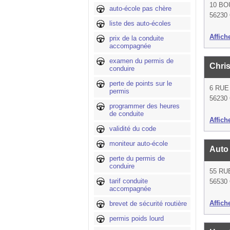
10 B
auto-école pas chère
56230
liste des auto-écoles
Affich
prix de la conduite
accompagnée
examen du permis de
Chri
conduire
perte de points sur le
6 RUE
permis
56230
programmer des heures
de conduite
Affich
validité du code
moniteur auto-école
Auto 
perte du permis de
conduire
55 RU
tarif conduite
56530
accompagnée
Affich
brevet de sécurité routière
permis poids lourd