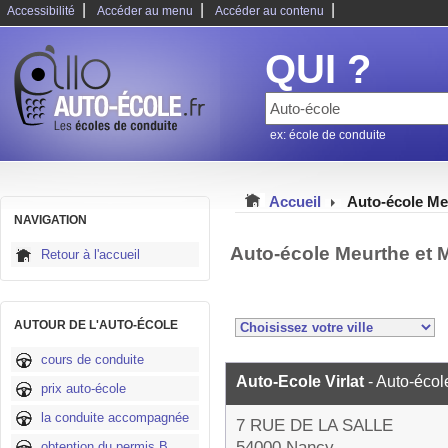
|
|
|
Accessibilité
Accéder au menu
Accéder au contenu
QUI ?
ex: école de conduite
Accueil
Auto-école Me
NAVIGATION
Auto-école Meurthe et 
Retour à l'accueil
AUTOUR DE L'AUTO-ÉCOLE
cours de conduite
Auto-Ecole Virlat
- Auto-écol
prix auto-école
la conduite accompagnée
7 RUE DE LA SALLE
54000 Nancy
obtention du permis B