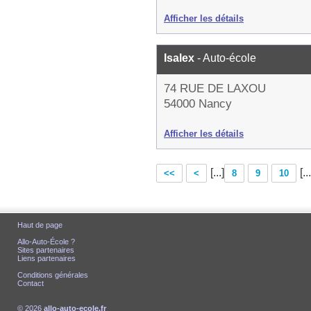
Afficher les détails
Isalex
- Auto-école
74 RUE DE LAXOU
54000 Nancy
Afficher les détails
[...]
[...
<<
<
8
9
10
Haut de page
Allo-Auto-École ?
Sites partenaires
Liens partenaires
Conditions générales
Contact
© 2026
allo-auto-ecole.fr