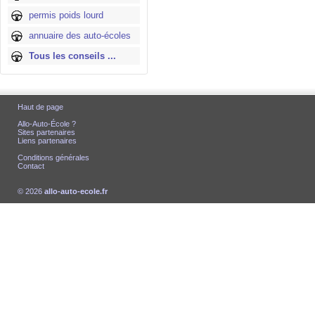
permis poids lourd
annuaire des auto-écoles
Tous les conseils ...
Haut de page
Allo-Auto-École ?
Sites partenaires
Liens partenaires
Conditions générales
Contact
© 2026
allo-auto-ecole.fr