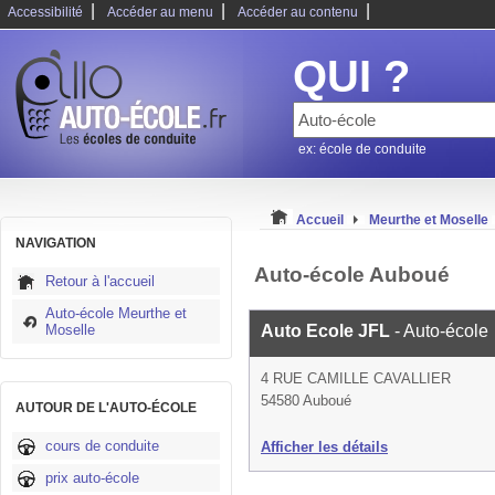
|
|
|
Accessibilité
Accéder au menu
Accéder au contenu
QUI ?
ex: école de conduite
Accueil
Meurthe et Moselle
NAVIGATION
Auto-école Auboué
Retour à l'accueil
Auto-école Meurthe et
Moselle
Auto Ecole JFL
- Auto-école
4 RUE CAMILLE CAVALLIER
54580 Auboué
AUTOUR DE L'AUTO-ÉCOLE
cours de conduite
Afficher les détails
prix auto-école