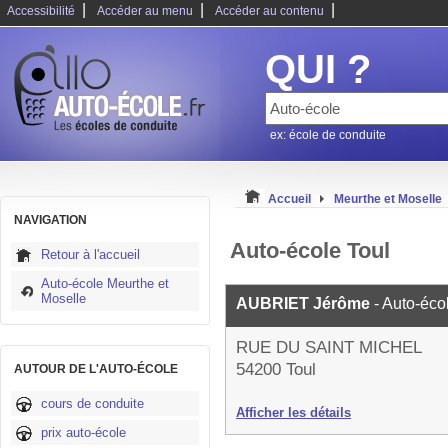
|
|
|
Accessibilité
Accéder au menu
Accéder au contenu
QUI ?
ex: école de conduite
Accueil
Meurthe et Moselle
NAVIGATION
Auto-école Toul
Retour à l'accueil
Auto-école Meurthe et
Moselle
AUBRIET Jérôme
- Auto-éco
RUE DU SAINT MICHEL
54200 Toul
AUTOUR DE L'AUTO-ÉCOLE
cours de conduite
Afficher les détails
prix auto-école