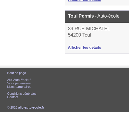
Toul Permis
- Auto-école
39 RUE MICHATEL
54200 Toul
Afficher les détails
Haut de page
Allo-Auto-École ?
Sites partenaires
Liens partenaires
Conditions générales
Contact
© 2026
allo-auto-ecole.fr