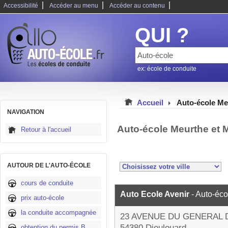
|
|
|
Accessibilité
Accéder au menu
Accéder au contenu
QUI ?
ex: école de conduite
Accueil
Auto-école Me
NAVIGATION
Auto-école Meurthe et 
Retour à l'accueil
AUTOUR DE L'AUTO-ÉCOLE
cours de conduite
Auto Ecole Avenir
- Auto-éco
prix auto-école
la conduite accompagnée
23 AVENUE DU GENERAL 
54380 Dieulouard
obtention du permis B