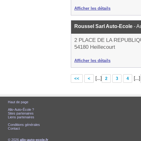
Afficher les détails
Roussel Sarl Auto-Ecole
- A
2 PLACE DE LA REPUBLI
54180 Heillecourt
Afficher les détails
[...]
[...]
<<
<
2
3
4
Haut de page
Allo-Auto-École ?
Sites partenaires
Liens partenaires
Conditions générales
Contact
© 2026
allo-auto-ecole.fr