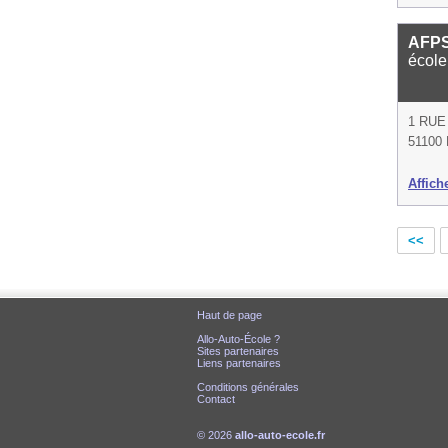
AFPS
école
1 RUE
51100
Affich
<<
Haut de page
Allo-Auto-École ?
Sites partenaires
Liens partenaires
Conditions générales
Contact
© 2026
allo-auto-ecole.fr