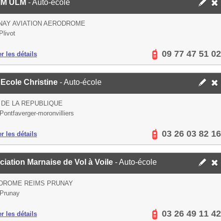
MM ULM
- Auto-école
NAY AVIATION AERODROME
Plivot
09 77 47 51 02
er les détails
 Ecole Christine
- Auto-école
 DE LA REPUBLIQUE
Pontfaverger-moronvilliers
03 26 03 82 16
er les détails
iation Marnaise de Vol à Voile
- Auto-école
DROME REIMS PRUNAY
Prunay
03 26 49 11 42
er les détails