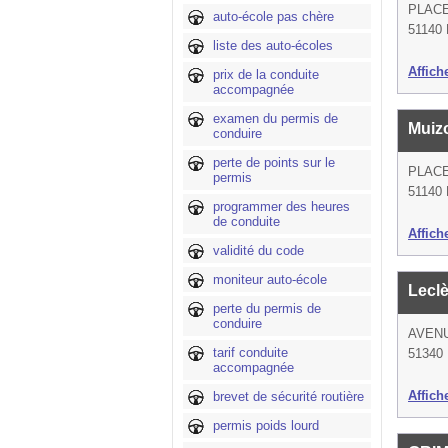
PLAC
auto-école pas chère
51140 
liste des auto-écoles
Affich
prix de la conduite
accompagnée
examen du permis de
Muiz
conduire
perte de points sur le
PLAC
permis
51140 
programmer des heures
de conduite
Affich
validité du code
moniteur auto-école
Lecl
perte du permis de
conduire
AVEN
tarif conduite
51340 
accompagnée
Affich
brevet de sécurité routière
permis poids lourd