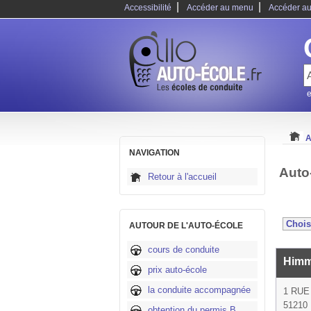
|
|
Accessibilité
Accéder au menu
Accéder au
e
A
NAVIGATION
Auto
Retour à l'accueil
AUTOUR DE L'AUTO-ÉCOLE
cours de conduite
Himm
prix auto-école
la conduite accompagnée
1 RUE
51210 
obtention du permis B