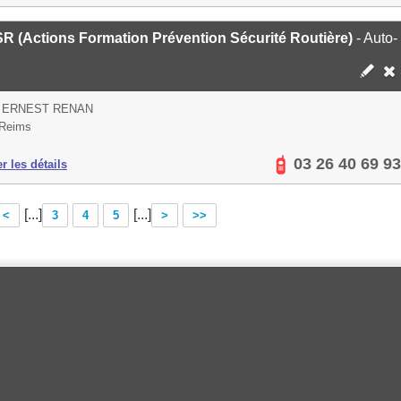
R (Actions Formation Prévention Sécurité Routière)
- Auto-
 ERNEST RENAN
 Reims
03 26 40 69 93
er les détails
[...]
[...]
<
3
4
5
>
>>