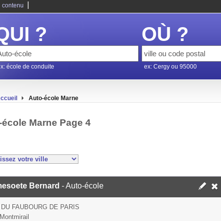
|
 contenu
QUI ?
OÙ ?
x: école de conduite
ex: Cergy ou 95000
ccueil
Auto-école Marne
-école Marne Page 4
esoete Bernard
- Auto-école
 DU FAUBOURG DE PARIS
Montmirail