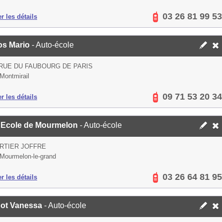
03 26 81 99 53
er les détails
os Mario
- Auto-école
 RUE DU FAUBOURG DE PARIS
Montmirail
09 71 53 20 34
er les détails
 Ecole de Mourmelon
- Auto-école
RTIER JOFFRE
Mourmelon-le-grand
03 26 64 81 95
er les détails
not Vanessa
- Auto-école