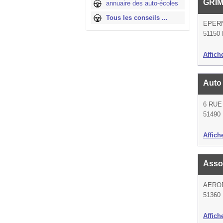
GRI
annuaire des auto-écoles
Tous les conseils ...
EPER
51150 
Affich
Auto
6 RUE
51490 
Affich
Assoc
AERO
51360 
Affich