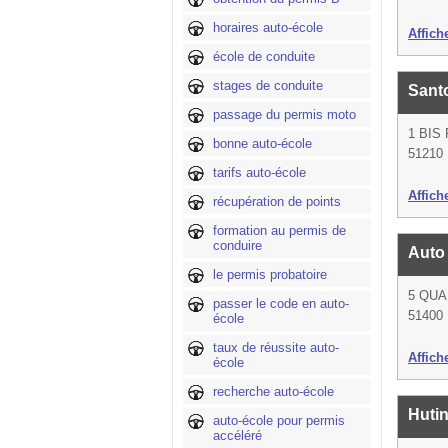
horaires auto-école
Affich
école de conduite
stages de conduite
Sant
passage du permis moto
1 BIS
bonne auto-école
51210 
tarifs auto-école
Affich
récupération de points
formation au permis de
conduire
Auto
le permis probatoire
5 QUA
passer le code en auto-
51400 
école
taux de réussite auto-
Affich
école
recherche auto-école
Huti
auto-école pour permis
accéléré