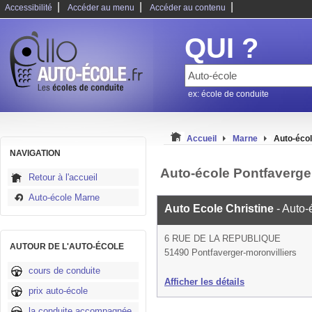
|
|
|
Accessibilité
Accéder au menu
Accéder au contenu
QUI ?
ex: école de conduite
Accueil
Marne
Auto-écol
NAVIGATION
Auto-école Pontfaverger
Retour à l'accueil
Auto-école Marne
Auto Ecole Christine
- Auto-
6 RUE DE LA REPUBLIQUE
AUTOUR DE L'AUTO-ÉCOLE
51490 Pontfaverger-moronvilliers
cours de conduite
Afficher les détails
prix auto-école
la conduite accompagnée