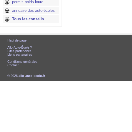
permis poids lourd
annuaire des auto-écoles
Tous les conseils ...
Haut de page
Allo-Auto-École ?
Sites partenaires
Liens partenaires
Conditions générales
Contact
© 2026
allo-auto-ecole.fr