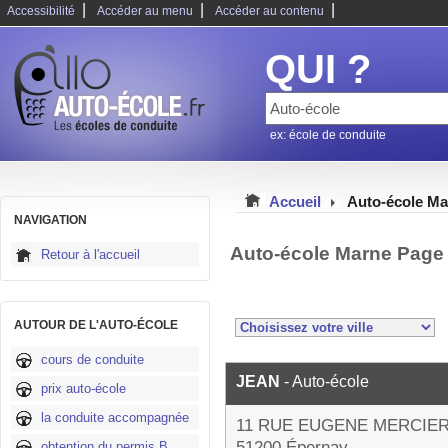
|
|
|
Accessibilité
Accéder au menu
Accéder au contenu
QUI ?
ex: école de conduite
Accueil
Auto-école Ma
NAVIGATION
Auto-école Marne Page
Retour à l'accueil
AUTOUR DE L'AUTO-ÉCOLE
cours de conduite
JEAN
- Auto-école
prix auto-école
la conduite accompagnée
11 RUE EUGENE MERCIE
51200 Épernay
obtention du permis B