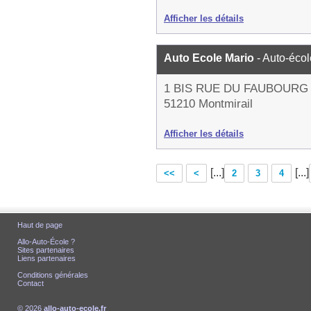
Afficher les détails
Auto Ecole Mario
- Auto-écol
1 BIS RUE DU FAUBOURG
51210 Montmirail
Afficher les détails
[...]
[...]
<<
<
2
3
4
Haut de page
Allo-Auto-École ?
Sites partenaires
Liens partenaires
Conditions générales
Contact
© 2026
allo-auto-ecole.fr