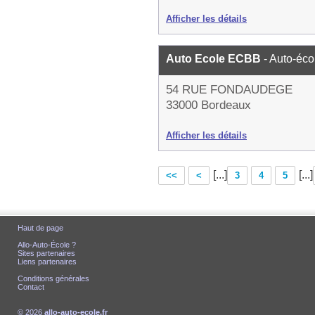
Afficher les détails
Auto Ecole ECBB
- Auto-éco
54 RUE FONDAUDEGE
33000 Bordeaux
Afficher les détails
[...]
[...]
<<
<
3
4
5
Haut de page
Allo-Auto-École ?
Sites partenaires
Liens partenaires
Conditions générales
Contact
© 2026
allo-auto-ecole.fr