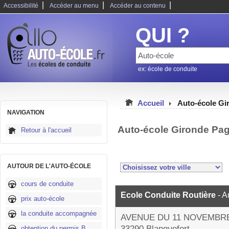
|
|
|
Accessibilité
Accéder au menu
Accéder au contenu
QUI ?
ex: école de conduite
Accueil
Auto-école Gi
NAVIGATION
Auto-école Gironde Pag
Retour à l'accueil
AUTOUR DE L'AUTO-ÉCOLE
cours de conduite
Ecole Conduite Routière
- A
prix auto-école
la conduite accompagnée
AVENUE DU 11 NOVEMBR
33290 Blanquefort
obtention du permis B