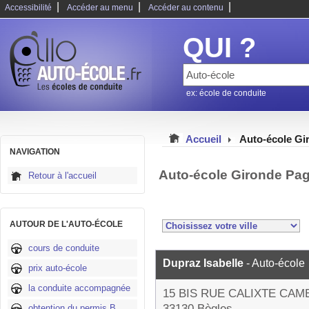
|
|
|
Accessibilité
Accéder au menu
Accéder au contenu
QUI ?
ex: école de conduite
Accueil
Auto-école Gi
NAVIGATION
Auto-école Gironde Pag
Retour à l'accueil
AUTOUR DE L'AUTO-ÉCOLE
cours de conduite
Dupraz Isabelle
- Auto-école
prix auto-école
la conduite accompagnée
15 BIS RUE CALIXTE CAM
33130 Bègles
obtention du permis B