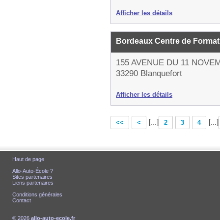
Afficher les détails
Bordeaux Centre de Forma
155 AVENUE DU 11 NOVE
33290 Blanquefort
Afficher les détails
[...]
[...]
<<
<
2
3
4
Haut de page
Allo-Auto-École ?
Sites partenaires
Liens partenaires
Conditions générales
Contact
© 2026
allo-auto-ecole.fr