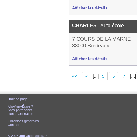
Afficher les détails
CHARLES
- Auto-école
7 COURS DE LA MARNE
33000 Bordeaux
Afficher les détails
[...]
[...]
<<
<
5
6
7
Haut de page
Allo-Auto-École ?
Sites partenaires
Liens partenaires
Conditions générales
Contact
© 2026
allo-auto-ecole.fr