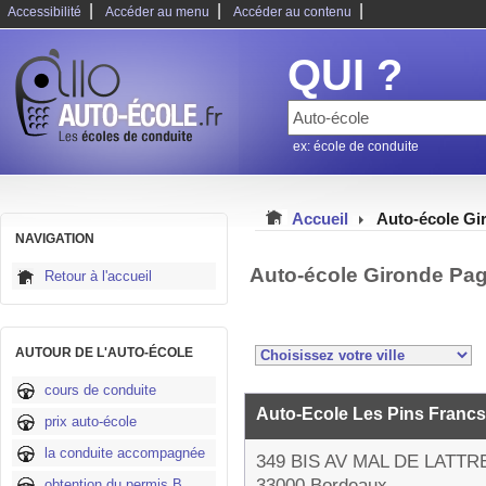
|
|
|
Accessibilité
Accéder au menu
Accéder au contenu
QUI ?
ex: école de conduite
Accueil
Auto-école Gi
NAVIGATION
Auto-école Gironde Pag
Retour à l'accueil
AUTOUR DE L'AUTO-ÉCOLE
cours de conduite
Auto-Ecole Les Pins Franc
prix auto-école
la conduite accompagnée
349 BIS AV MAL DE LATT
33000 Bordeaux
obtention du permis B