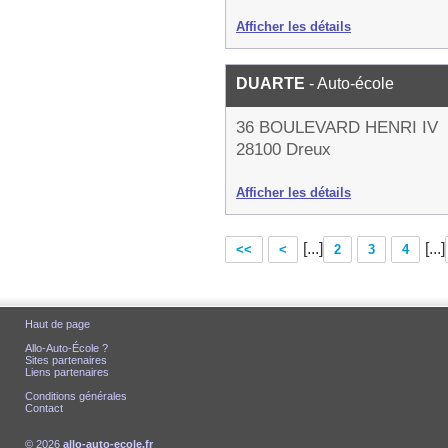
Afficher les détails
DUARTE
- Auto-école
36 BOULEVARD HENRI IV
28100 Dreux
Afficher les détails
[...]
[...]
<<
<
2
3
4
Haut de page
Allo-Auto-École ?
Sites partenaires
Liens partenaires
Conditions générales
Contact
© 2026
allo-auto-ecole.fr