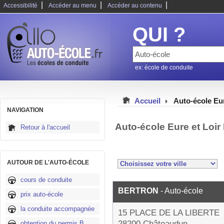
|
|
|
Accessibilité
Accéder au menu
Accéder au contenu
QUI ?
ex: école de conduite
Accueil
Auto-école Eur
NAVIGATION
Auto-école Eure et Loir
Retour à l'accueil
AUTOUR DE L'AUTO-ÉCOLE
cours de conduite
BERTRON
- Auto-école
prix auto-école
la conduite accompagnée
15 PLACE DE LA LIBERTE
28200 Châteaudun
obtention du permis B