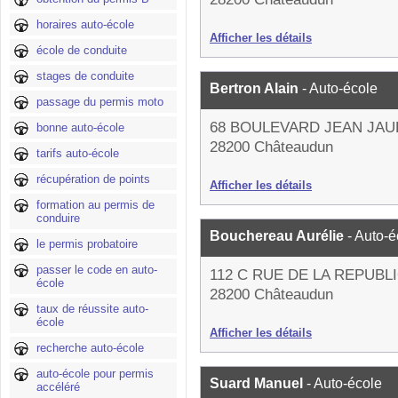
horaires auto-école
Afficher les détails
école de conduite
stages de conduite
Bertron Alain
- Auto-école
passage du permis moto
68 BOULEVARD JEAN JA
bonne auto-école
28200 Châteaudun
tarifs auto-école
récupération de points
Afficher les détails
formation au permis de
conduire
Bouchereau Aurélie
- Auto-é
le permis probatoire
passer le code en auto-
112 C RUE DE LA REPUBL
école
28200 Châteaudun
taux de réussite auto-
école
Afficher les détails
recherche auto-école
auto-école pour permis
Suard Manuel
- Auto-école
accéléré