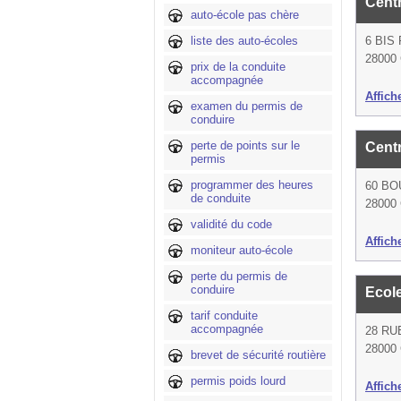
Cent
auto-école pas chère
liste des auto-écoles
6 BIS
28000 
prix de la conduite
accompagnée
Affich
examen du permis de
conduire
perte de points sur le
Cent
permis
programmer des heures
60 BO
de conduite
28000 
validité du code
Affich
moniteur auto-école
perte du permis de
conduire
Ecol
tarif conduite
accompagnée
28 RU
28000 
brevet de sécurité routière
permis poids lourd
Affich