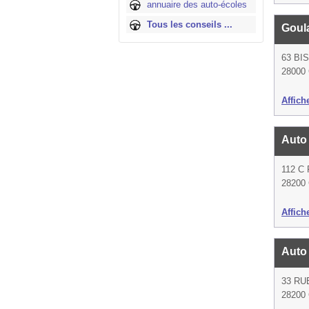
annuaire des auto-écoles
Tous les conseils ...
Goul
63 BI
28000 
Affich
Auto
112 C
28200
Affich
Auto
33 RU
28200