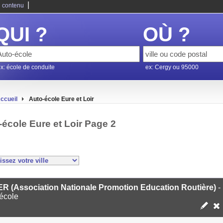
|
 contenu
QUI ?
OÙ ?
x: école de conduite
ex: Cergy ou 95000
ccueil
Auto-école Eure et Loir
-école Eure et Loir Page 2
R (Association Nationale Promotion Education Routière)
-
école