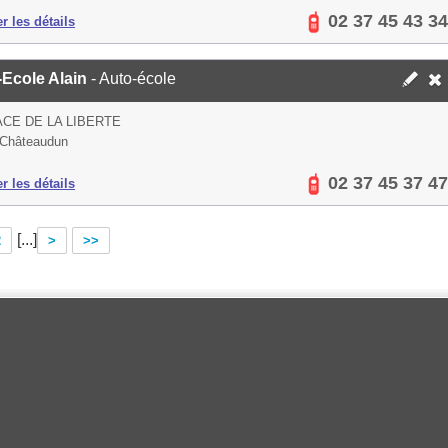
02 37 45 43 34
er les détails
-Ecole Alain
- Auto-école
ACE DE LA LIBERTE
 Châteaudun
02 37 45 37 47
er les détails
[...]
2
>
>>