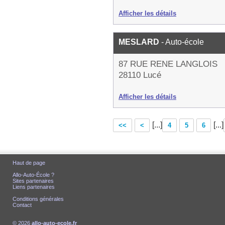
Afficher les détails
MESLARD
- Auto-école
87 RUE RENE LANGLOIS
28110 Lucé
Afficher les détails
[...]
[...]
<<
<
4
5
6
Haut de page
Allo-Auto-École ?
Sites partenaires
Liens partenaires
Conditions générales
Contact
© 2026
allo-auto-ecole.fr