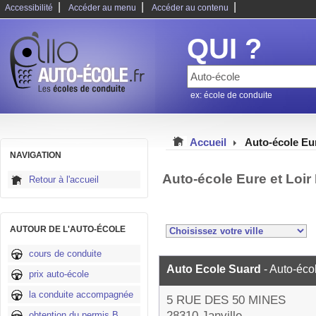
|
|
|
Accessibilité
Accéder au menu
Accéder au contenu
QUI ?
ex: école de conduite
Accueil
Auto-école Eur
NAVIGATION
Auto-école Eure et Loir
Retour à l'accueil
AUTOUR DE L'AUTO-ÉCOLE
cours de conduite
Auto Ecole Suard
- Auto-éco
prix auto-école
la conduite accompagnée
5 RUE DES 50 MINES
28310 Janville
obtention du permis B