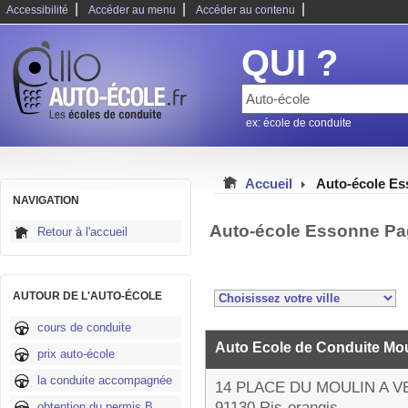
|
|
|
Accessibilité
Accéder au menu
Accéder au contenu
QUI ?
ex: école de conduite
Accueil
Auto-école E
NAVIGATION
Auto-école Essonne Pa
Retour à l'accueil
AUTOUR DE L'AUTO-ÉCOLE
cours de conduite
Auto Ecole de Conduite Mou
prix auto-école
la conduite accompagnée
14 PLACE DU MOULIN A V
91130 Ris-orangis
obtention du permis B