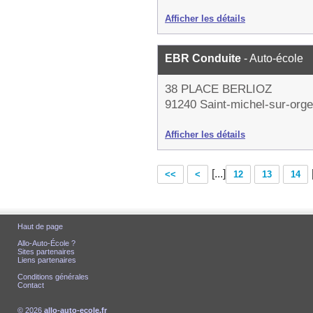
Afficher les détails
EBR Conduite
- Auto-école
38 PLACE BERLIOZ
91240 Saint-michel-sur-orge
Afficher les détails
[...]
<<
<
12
13
14
Haut de page
Allo-Auto-École ?
Sites partenaires
Liens partenaires
Conditions générales
Contact
© 2026
allo-auto-ecole.fr