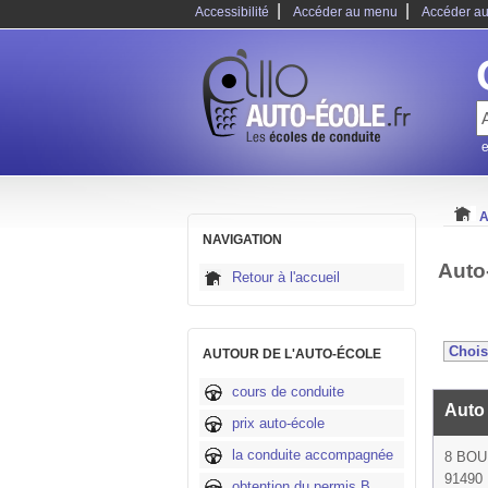
|
|
Accessibilité
Accéder au menu
Accéder au
e
A
NAVIGATION
Auto
Retour à l'accueil
AUTOUR DE L'AUTO-ÉCOLE
cours de conduite
Auto
prix auto-école
la conduite accompagnée
8 BO
91490 M
obtention du permis B