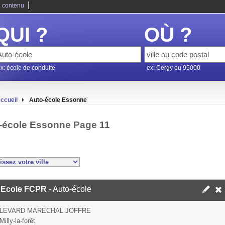
|
 contenu
QUI ?
OÙ ?
x: école de conduite
ex: Cergy ou 95000
ccueil
Auto-école Essonne
-école Essonne Page 11
 Ecole FCPR
- Auto-école
ULEVARD MARECHAL JOFFRE
illy-la-forêt