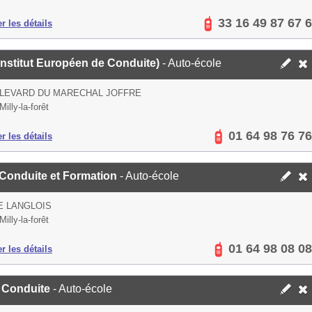
33 16 49 87 67 6
er les détails
Institut Européen de Conduite)
- Auto-école
ULEVARD DU MARECHAL JOFFRE
illy-la-forêt
01 64 98 76 76
er les détails
 Conduite et Formation
- Auto-école
E LANGLOIS
illy-la-forêt
01 64 98 08 08
er les détails
 Conduite
- Auto-école