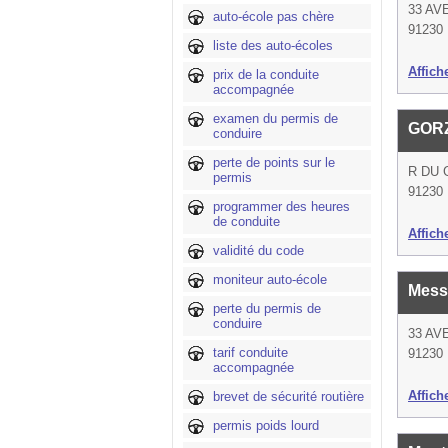
33 AV
auto-école pas chère
91230 
liste des auto-écoles
Affich
prix de la conduite
accompagnée
examen du permis de
GOR
conduire
perte de points sur le
R DU 
permis
91230 
programmer des heures
de conduite
Affich
validité du code
moniteur auto-école
Mess
perte du permis de
conduire
33 AV
tarif conduite
91230 
accompagnée
Affich
brevet de sécurité routière
permis poids lourd