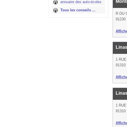
Mont
annuaire des auto-écoles
Tous les conseils ...
R DU 
91230 
Affich
Lina
1 RUE
91310 
Affich
Lina
1 RUE
91310 
Affich