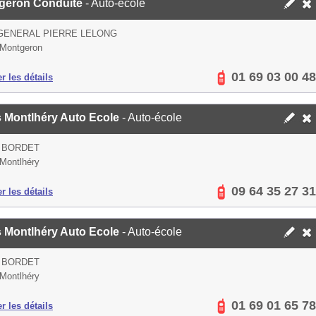
geron Conduite
- Auto-école
GENERAL PIERRE LELONG
Montgeron
01 69 03 00 48
er les détails
s Montlhéry Auto Ecole
- Auto-école
 BORDET
Montlhéry
09 64 35 27 31
er les détails
s Montlhéry Auto Ecole
- Auto-école
 BORDET
Montlhéry
01 69 01 65 78
er les détails