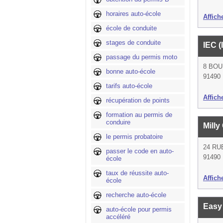
horaires auto-école
Affich
école de conduite
stages de conduite
IEC (
passage du permis moto
8 BO
bonne auto-école
91490 M
tarifs auto-école
Affich
récupération de points
formation au permis de
conduire
Milly
le permis probatoire
24 RU
passer le code en auto-
91490 M
école
taux de réussite auto-
Affich
école
recherche auto-école
Easy
auto-école pour permis
accéléré