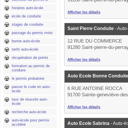
horaires auto-école
Afficher les détails
école de conduite
stages de conduite
Saint Pierre Conduite
- Auto
passage du permis moto
12 RUE DU COMMERCE
bonne auto-école
91280 Saint-pierre-du-perra
tarifs auto-école
récupération de points
Afficher les détails
formation au permis de
conduire
Auto Ecole Bonne Conduit
le permis probatoire
passer le code en auto-
6 RUE ANTOINE ROCCA
école
91700 Sainte-geneviève-des
taux de réussite auto-
école
Afficher les détails
recherche auto-école
auto-école pour permis
Auto Ecole Sabrina
- Auto-é
accéléré