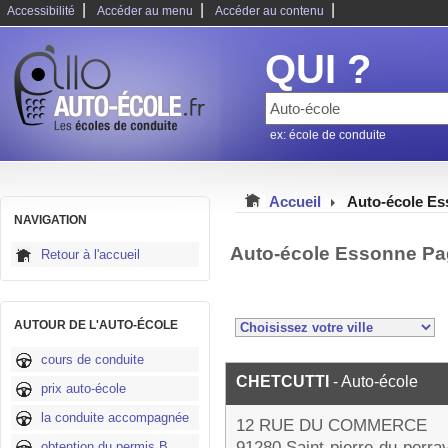
|
|
|
Accessibilité
Accéder au menu
Accéder au contenu
QUI ?
ex: école de conduite
Accueil
Auto-école E
NAVIGATION
Auto-école Essonne Pa
Retour à l'accueil
AUTOUR DE L'AUTO-ÉCOLE
cours de conduite
CHETCUTTI
- Auto-école
prix auto-école
la conduite accompagnée
12 RUE DU COMMERCE
91280 Saint-pierre-du-perra
obtention du permis B