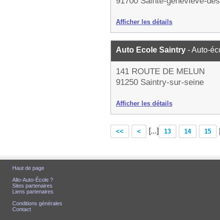
91700 Sainte-geneviève-des
Afficher les détails
Auto Ecole Saintry
- Auto-éc
141 ROUTE DE MELUN
91250 Saintry-sur-seine
Afficher les détails
[...]
<<
<
13
14
15
Haut de page
Allo-Auto-École ?
Sites partenaires
Liens partenaires
Conditions générales
Contact