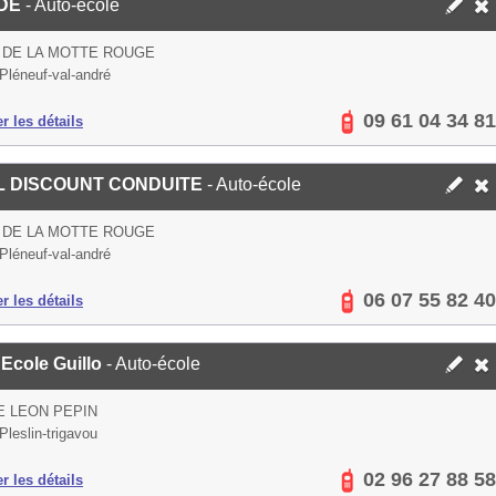
DE
- Auto-école
 DE LA MOTTE ROUGE
Pléneuf-val-andré
09 61 04 34 81
er les détails
L DISCOUNT CONDUITE
- Auto-école
 DE LA MOTTE ROUGE
Pléneuf-val-andré
06 07 55 82 40
er les détails
Ecole Guillo
- Auto-école
E LEON PEPIN
Pleslin-trigavou
02 96 27 88 58
er les détails