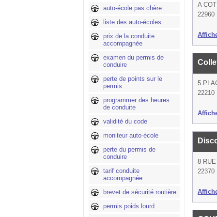
A COT
auto-école pas chère
22960 
liste des auto-écoles
Affich
prix de la conduite
accompagnée
examen du permis de
Colle
conduire
perte de points sur le
5 PLA
permis
22210 
programmer des heures
de conduite
Affich
validité du code
moniteur auto-école
Disc
perte du permis de
conduire
8 RUE
tarif conduite
22370 
accompagnée
Affich
brevet de sécurité routière
permis poids lourd