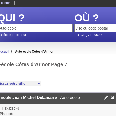
|
 contenu
QUI ?
OÙ ?
x: école de conduite
ex: Cergy ou 95000
ccueil
Auto-école Côtes d'Armor
-école Côtes d'Armor Page 7
 Ecole Jean Michel Delamarre
- Auto-école
RTE DUCLOS
Plancoët