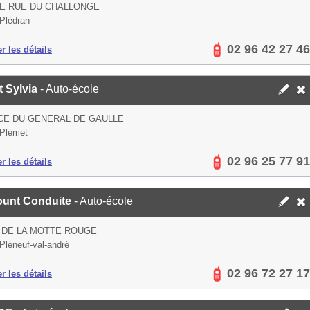
E RUE DU CHALLONGE
Plédran
02 96 42 27 46
er les détails
t Sylvia
- Auto-école
CE DU GENERAL DE GAULLE
Plémet
02 96 25 77 91
er les détails
ount Conduite
- Auto-école
 DE LA MOTTE ROUGE
Pléneuf-val-andré
02 96 72 27 17
er les détails