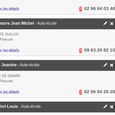
02 96 84 03 48
er les détails
marre Jean Michel
- Auto-école
RTE DUCLOS
Plancoët
09 63 29 82 15
er les détails
 Jeanine
- Auto-école
E DE DINARD
Plancoët
02 96 84 26 28
er les détails
fort Louis
- Auto-école