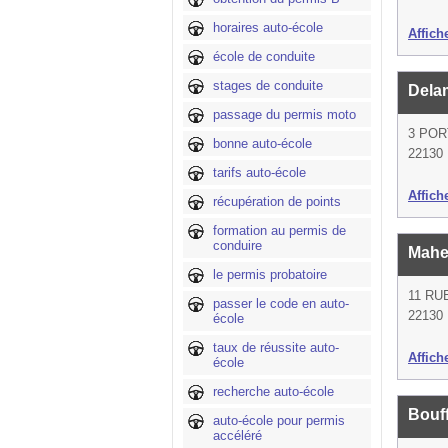
horaires auto-école
Affich
école de conduite
stages de conduite
Dela
passage du permis moto
3 PO
bonne auto-école
22130 
tarifs auto-école
Affich
récupération de points
formation au permis de
conduire
Mahe
le permis probatoire
11 RU
passer le code en auto-
22130 
école
taux de réussite auto-
Affich
école
recherche auto-école
Bouf
auto-école pour permis
accéléré