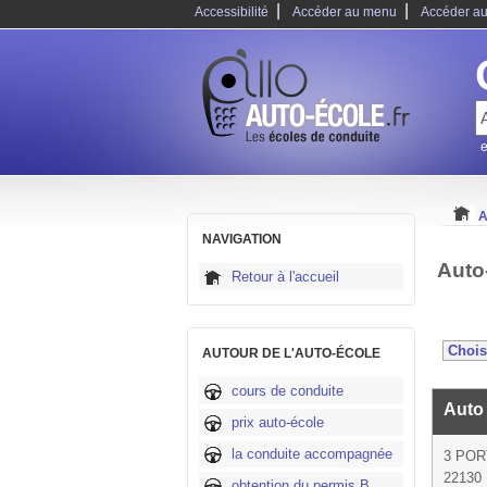
|
|
Accessibilité
Accéder au menu
Accéder au
e
A
NAVIGATION
Auto
Retour à l'accueil
AUTOUR DE L'AUTO-ÉCOLE
cours de conduite
Auto
prix auto-école
la conduite accompagnée
3 PO
22130 
obtention du permis B