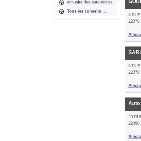
GOU
annuaire des auto-écoles
Tous les conseils ...
8 RUE
22370 
Affich
SAR
8 RUE
22370 
Affich
Auto 
20 RU
22490 
Affich