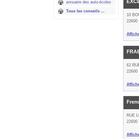
EXC
annuaire des auto-écoles
Tous les conseils ...
10 BO
22600
Affich
FRAB
62 RU
22600
Affich
Fren
RUE L
22600
Affich