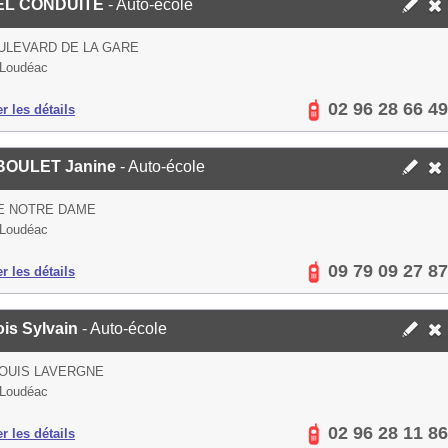
EL CONDUITE
- Auto-école
ULEVARD DE LA GARE
 Loudéac
02 96 28 66 49
er les détails
OULET Janine
- Auto-école
E NOTRE DAME
 Loudéac
09 79 09 27 87
er les détails
ois Sylvain
- Auto-école
OUIS LAVERGNE
 Loudéac
02 96 28 11 86
er les détails