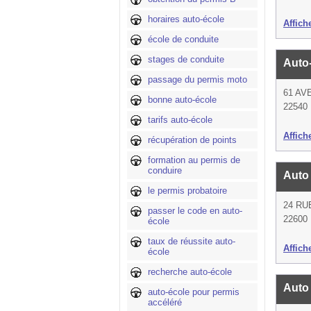
horaires auto-école
Affich
école de conduite
stages de conduite
Auto
passage du permis moto
61 AV
bonne auto-école
22540 
tarifs auto-école
Affich
récupération de points
formation au permis de
conduire
Auto
le permis probatoire
24 RU
passer le code en auto-
22600
école
taux de réussite auto-
Affich
école
recherche auto-école
Auto
auto-école pour permis
accéléré