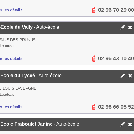
02 96 70 29 00
er les détails
-Ecole du Vally
- Auto-école
ENUE DES PRUNUS
Louargat
02 96 43 10 40
er les détails
 Ecole du Lyceé
- Auto-école
E LOUIS LAVERGNE
 Loudéac
02 96 66 05 52
er les détails
 Ecole Fraboulet Janine
- Auto-école