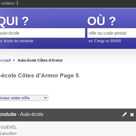
|
 contenu
QUI ?
OÙ ?
x: école de conduite
ex: Cergy ou 95000
ccueil
Auto-école Côtes d'Armor
-école Côtes d'Armor Page 5
onduite
- Auto-école
 GUEVEL
Lanvollon