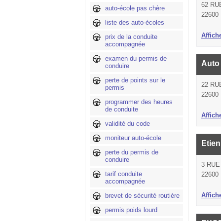
62 RU
auto-école pas chère
22600
liste des auto-écoles
Affich
prix de la conduite
accompagnée
examen du permis de
Auto 
conduire
perte de points sur le
22 R
permis
22600
programmer des heures
de conduite
Affich
validité du code
moniteur auto-école
Etien
perte du permis de
conduire
3 RUE
tarif conduite
22600
accompagnée
Affich
brevet de sécurité routière
permis poids lourd