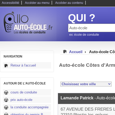
|
|
|
Accessibilité
Accéder au menu
Accéder au contenu
QUI ?
ex: école de conduite
Accueil
Auto-école Cô
NAVIGATION
Auto-école Côtes d'Arm
Retour à l'accueil
AUTOUR DE L'AUTO-ÉCOLE
cours de conduite
Lamande Patrick
- Auto-écol
prix auto-école
la conduite accompagnée
67 AVENUE DES FRERES 
22310 Plestin-les-grèves
obtention du permis B