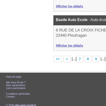
Afficher les détails
Basile Auto Ecole
- Auto-éco
6 RUE DE LA CROIX FICH
22440 Ploufragan
Afficher les détails
[...]
[...]
<<
<
7
8
9
Haut de page
Allo-Auto-École ?
Sites partenaires
Liens partenaires
Conditions générales
Contact
© 2026
allo-auto-ecole.fr