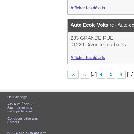
Afficher les détails
Auto Ecole Voltaire
- Auto-é
233 GRANDE RUE
01220 Divonne-les-bains
Afficher les détails
[...]
[...]
<<
<
4
5
6
Haut de page
Allo-Auto-École ?
Sites partenaires
Liens partenaires
Conditions générales
Contact
© 2026
allo-auto-ecole.fr