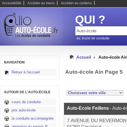
|
|
|
Accessibilité
Accéder au menu
Accéder au contenu
QUI ?
ex: école de conduite
Accueil
Auto-école Ai
NAVIGATION
Auto-école Ain Page 5
Retour à l'accueil
AUTOUR DE L'AUTO-ÉCOLE
cours de conduite
Auto-Ecole Feillens
- Auto-é
prix auto-école
la conduite accompagnée
7 AVENUE DU REVERMON
01250 Ceyzériat
obtention du permis B