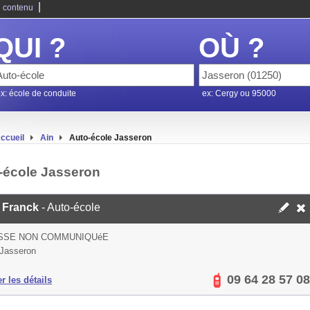
|
 contenu
QUI ?
OÙ ?
x: école de conduite
ex: Cergy ou 95000
ccueil
Ain
Auto-école Jasseron
-école Jasseron
i Franck
- Auto-école
SSE NON COMMUNIQUéE
Jasseron
09 64 28 57 08
er les détails