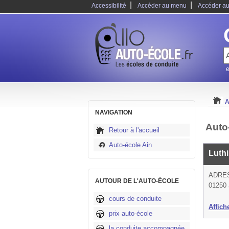
|
|
Accessibilité
Accéder au menu
Accéder au
e
A
NAVIGATION
Auto
Retour à l'accueil
Auto-école Ain
Luth
ADRE
AUTOUR DE L'AUTO-ÉCOLE
01250 
cours de conduite
Affich
prix auto-école
la conduite accompagnée