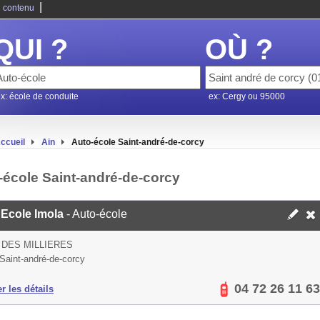
|
 contenu
QUI ?
OÙ ?
x: école de conduite
ex: Cergy ou 95000
ccueil
Ain
Auto-école Saint-andré-de-corcy
-école Saint-andré-de-corcy
 Ecole Imola
- Auto-école
 DES MILLIERES
Saint-andré-de-corcy
04 72 26 11 63
er les détails