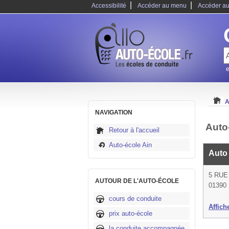
|
|
Accessibilité
Accéder au menu
Accéder au
e
A
NAVIGATION
Auto
Retour à l'accueil
Auto-école Ain
Auto
5 RUE
AUTOUR DE L'AUTO-ÉCOLE
01390 
cours de conduite
Affich
prix auto-école
la conduite accompagnée