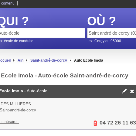
|
 contenu
QUI ?
OÙ ?
x: école de conduite
ex: Cergy ou 95000
ccueil
Ain
Saint-andré-de-corcy
Auto Ecole Imola
 Ecole Imola - Auto-école Saint-andré-de-corcy
Ecole Imola
- Auto-école
 DES MILLIERES
Saint-andré-de-corcy
 itinéraire :
04 72 26 11 63