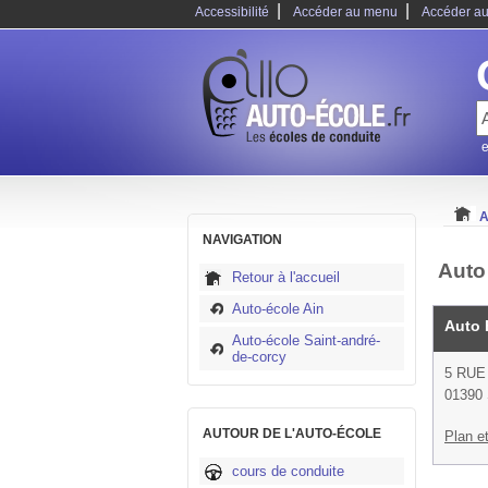
|
|
Accessibilité
Accéder au menu
Accéder au
e
A
NAVIGATION
Auto
Retour à l'accueil
Auto-école Ain
Auto 
Auto-école Saint-andré-
de-corcy
5 RUE
01390 
AUTOUR DE L'AUTO-ÉCOLE
Plan et
cours de conduite